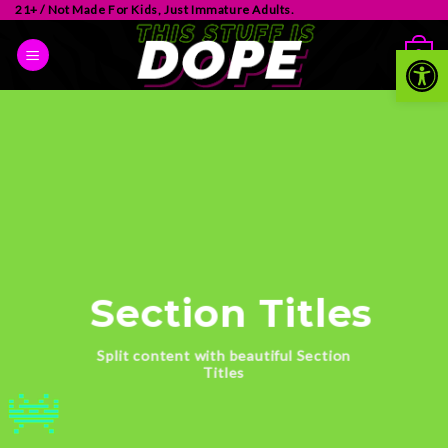
21+ / Not Made For Kids, Just Immature Adults.
Op
0
Section Titles
Split content with beautiful Section
Titles